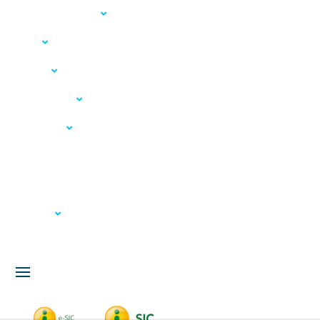
Acesso à Informação
LGPD
Serviços
Meio Ambiente
Governança
Carta de Serviços
Concursos
Licitação
Fale Conosco