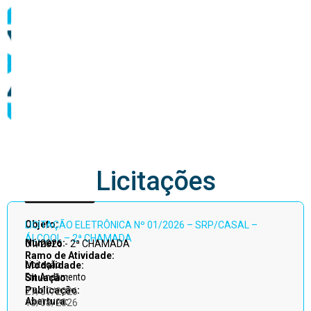
abastecimento
Licitações
Acessar
Objeto:
LICITAÇÃO ELETRÔNICA Nº 01/2026 – SRP/CASAL –
todos
ÁLCOOL – 2ª CHAMADA
Número:
01/2026 - 2ª CHAMADA
Ramo de Atividade:
Licitação
Modalidade:
Em Andamento
Situação:
Publicação:
27/07/2026
Abertura:
13/08/2026