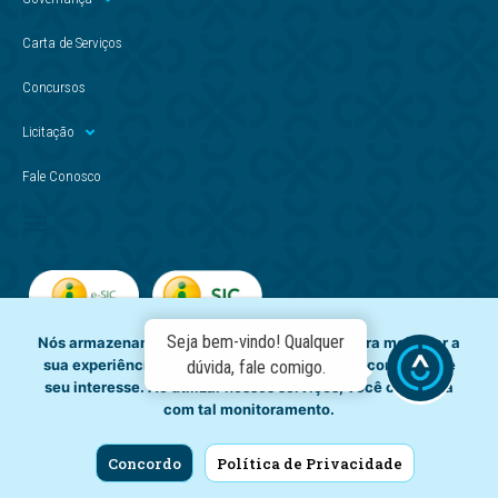
Carta de Serviços
Concursos
Licitação
Fale Conosco
Seja bem-vindo! Qualquer
Nós armazenamos dados temporariamente para melhorar a
sua experiência de navegação e recomendar conteúdo de
dúvida, fale comigo.
seu interesse. Ao utilizar nossos serviços, você concorda
com tal monitoramento.
Concordo
Política de Privacidade
Copyright © - Casal. Todos os direitos reservados.
CNPJ: 012.294.708/0001-81