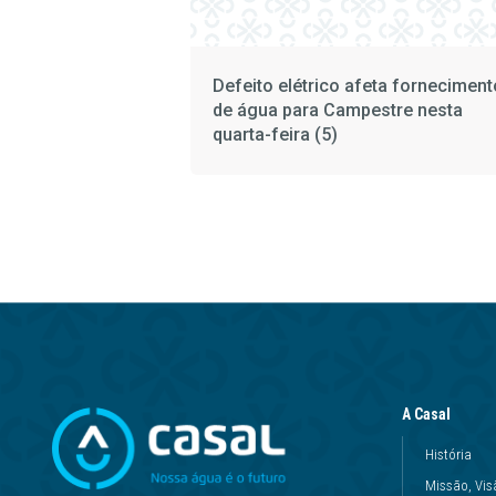
Defeito elétrico afeta forneciment
de água para Campestre nesta
quarta-feira (5)
A Casal
História
Missão, Vis