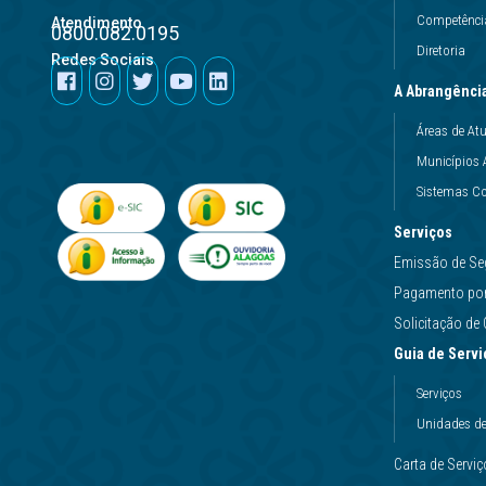
Competência
Atendimento
0800.082.0195
Diretoria
Redes Sociais
A Abrangênci
Áreas de At
Municípios 
Sistemas Co
Serviços
Emissão de Se
Pagamento por 
Solicitação d
Guia de Servi
Serviços
Unidades d
Carta de Servi