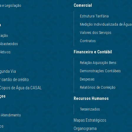
Comercial
 e Legislação
Estrutura Tarifária
Medição Individualizada de Água
a
Valores dos Serviços
uação
Contratos
Abastecidos
Financeiro e Contábil
letivos
Relação Aquisição Bens
Demonstrações Contábeis
gunda Via
Despesas
cartão de crédito
Relatórios de Correição
e Copos de Água da CASAL
ços
Recursos Humanos
Terceirizados
e Atendimento
Mapas Estratégicos
ços
Organograma