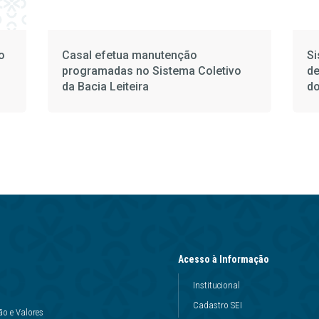
o
Casal efetua manutenção
Si
programadas no Sistema Coletivo
de
da Bacia Leiteira
do
Acesso à Informação
Institucional
Cadastro SEI
ão e Valores