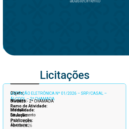
abastecimento
Licitações
Acessar
Objeto:
LICITAÇÃO ELETRÔNICA Nº 01/2026 – SRP/CASAL –
todos
ÁLCOOL – 2ª CHAMADA
Número:
01/2026 - 2ª CHAMADA
Ramo de Atividade:
Licitação
Modalidade:
Em Andamento
Situação:
Publicação:
27/07/2026
Abertura:
13/08/2026