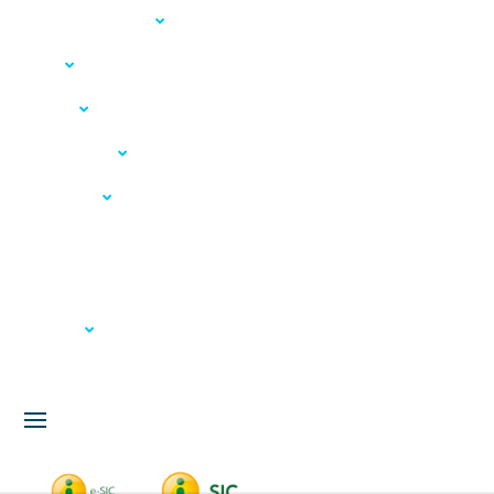
Acesso à Informação
LGPD
Serviços
Meio Ambiente
Governança
Carta de Serviços
Concursos
Licitação
Fale Conosco