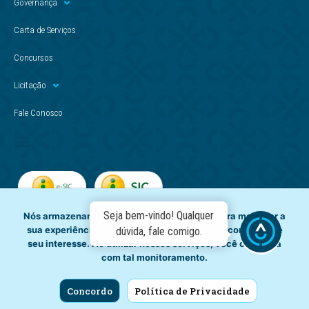
Governança
Carta de Serviços
Concursos
Licitação
Fale Conosco
Seja bem-vindo! Qualquer
Nós armazenamos dados temporariamente para melhorar a
sua experiência de navegação e recomendar conteúdo de
dúvida, fale comigo.
seu interesse. Ao utilizar nossos serviços, você concorda
com tal monitoramento.
Concordo
Política de Privacidade
Copyright © - Casal. Todos os direitos reservados.
CNPJ: 012.294.708/0001-81