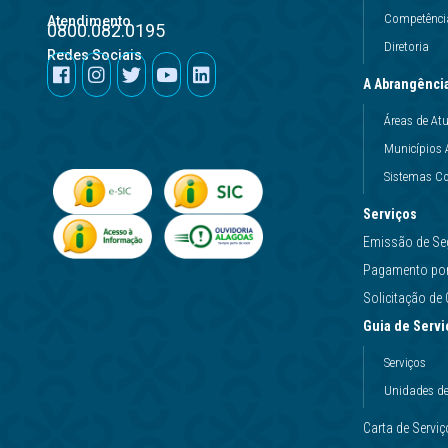
Competência
Atendimento
0800.082.0195
Diretoria
Redes Sociais
A Abrangênci
Áreas de At
Municípios 
Sistemas Co
Serviços
Emissão de Se
Pagamento por 
Solicitação d
Guia de Servi
Serviços
Unidades d
Carta de Servi