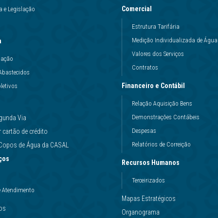
Comercial
 e Legislação
Estrutura Tarifária
Medição Individualizada de Água
a
Valores dos Serviços
uação
Contratos
Abastecidos
Financeiro e Contábil
letivos
Relação Aquisição Bens
Demonstrações Contábeis
gunda Via
Despesas
cartão de crédito
Relatórios de Correição
e Copos de Água da CASAL
ços
Recursos Humanos
Terceirizados
e Atendimento
Mapas Estratégicos
ços
Organograma