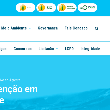
Meio Ambiente
Governança
Fale Conosco
iços
Concursos
Licitação
LGPD
Integridade
ivo do Agreste
enção em
e