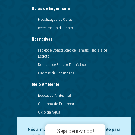
Obras de Engenharia
Fiscalização de Obras
Recebimento de Obras
Normativas
Projeto e Construção de Ramais Prediais de
Esgoto
Descarte de Esgoto Doméstico
Padrões de Engenharia
Meio Ambiente
Educação Ambiental
Cantinho do Professor
Ciclo da Água
Conservação da Água
Nós armazenamos dados temporariamente para
Dinâmicas da Escola
Seja bem-vindo!