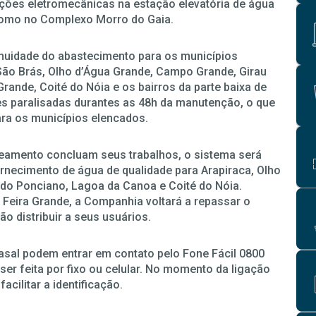
nções eletromecânicas na estação elevatória de água
como no Complexo Morro do Gaia.
tinuidade do abastecimento para os municípios
 São Brás, Olho d’Água Grande, Campo Grande, Girau
rande, Coité do Nóia e os bairros da parte baixa de
des paralisadas durantes as 48h da manutenção, o que
ra os municípios elencados.
neamento concluam seus trabalhos, o sistema será
rnecimento de água de qualidade para Arapiraca, Olho
do Ponciano, Lagoa da Canoa e Coité do Nóia.
 Feira Grande, a Companhia voltará a repassar o
o distribuir a seus usuários.
asal podem entrar em contato pelo Fone Fácil 0800
 ser feita por fixo ou celular. No momento da ligação
cilitar a identificação.