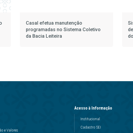
o
Casal efetua manutenção
Si
programadas no Sistema Coletivo
de
da Bacia Leiteira
do
Acesso à Informação
Institucional
Cadastro SEI
ão e Valores