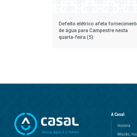
Defeito elétrico afeta forneciment
de água para Campestre nesta
quarta-feira (5)
A Casal
História
Missão, Vis