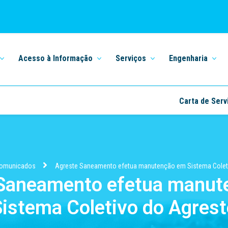
Acesso à Informação
Serviços
Engenharia
Carta de Serv
omunicados
Agreste Saneamento efetua manutenção em Sistema Colet
 Saneamento efetua manut
Sistema Coletivo do Agrest