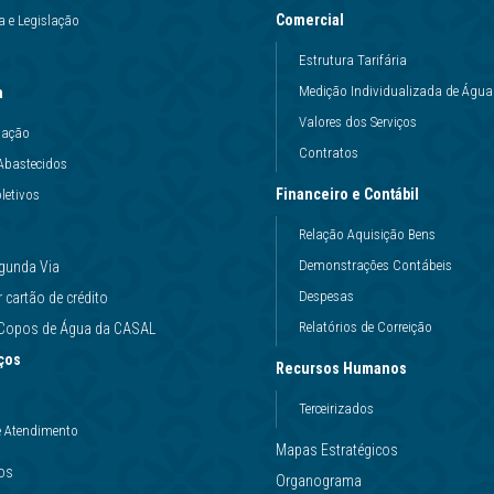
Comercial
 e Legislação
Estrutura Tarifária
Medição Individualizada de Água
a
Valores dos Serviços
uação
Contratos
Abastecidos
Financeiro e Contábil
letivos
Relação Aquisição Bens
Demonstrações Contábeis
gunda Via
Despesas
cartão de crédito
Relatórios de Correição
e Copos de Água da CASAL
ços
Recursos Humanos
Terceirizados
e Atendimento
Mapas Estratégicos
ços
Organograma