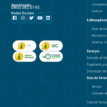
Competência
Atendimento
0800.082.0195
Diretoria
Redes Sociais
A Abrangênci
Áreas de At
Municípios 
Sistemas Co
Serviços
Emissão de Se
Pagamento por 
Solicitação d
Guia de Servi
Serviços
Unidades d
Carta de Servi