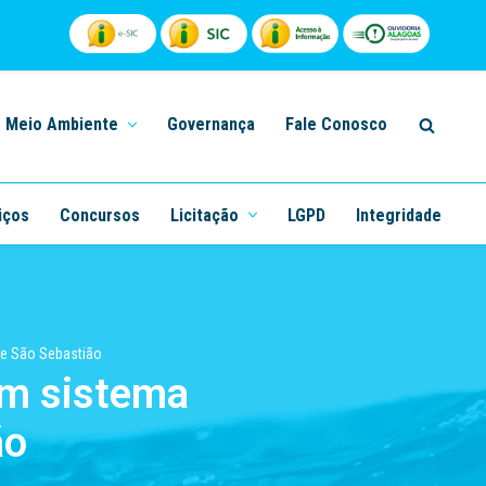
Meio Ambiente
Governança
Fale Conosco
iços
Concursos
Licitação
LGPD
Integridade
e São Sebastião
em sistema
ão