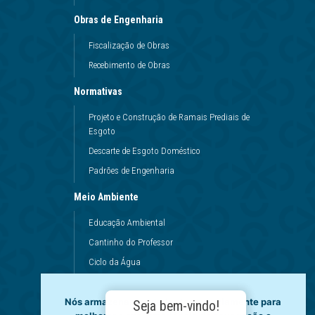
Obras de Engenharia
Fiscalização de Obras
Recebimento de Obras
Normativas
Projeto e Construção de Ramais Prediais de
Esgoto
Descarte de Esgoto Doméstico
Padrões de Engenharia
Meio Ambiente
Educação Ambiental
Cantinho do Professor
Ciclo da Água
Conservação da Água
Nós armazenamos dados temporariamente para
Dinâmicas da Escola
Seja bem-vindo!