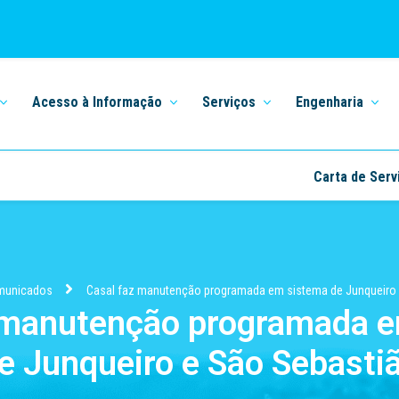
Acesso à Informação
Serviços
Engenharia
Carta de Serv
municados
Casal faz manutenção programada em sistema de Junqueiro 
 manutenção programada 
e Junqueiro e São Sebasti