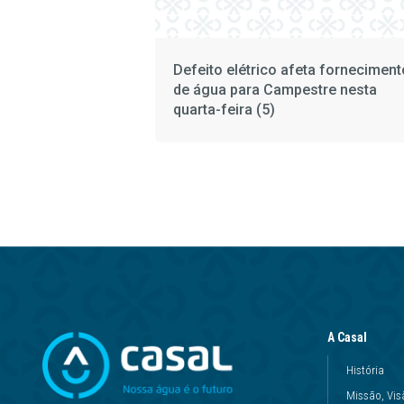
Defeito elétrico afeta forneciment
de água para Campestre nesta
quarta-feira (5)
A Casal
História
Missão, Vis