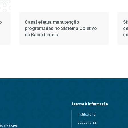
o
Casal efetua manutenção
Si
programadas no Sistema Coletivo
de
da Bacia Leiteira
do
Acesso à Informação
Institucional
Cadastro SEI
ão e Valores