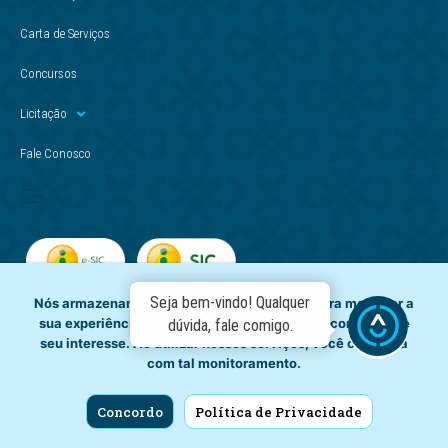
Carta de Serviços
Concursos
Licitação
Fale Conosco
Seja bem-vindo! Qualquer
Nós armazenamos dados temporariamente para melhorar a
sua experiência de navegação e recomendar conteúdo de
dúvida, fale comigo.
seu interesse. Ao utilizar nossos serviços, você concorda
com tal monitoramento.
Concordo
Política de Privacidade
Copyright © - Casal. Todos os direitos reservados.
CNPJ: 012.294.708/0001-81