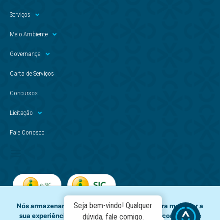
Serviços
Meio Ambiente
Governança
Carta de Serviços
Concursos
Licitação
Fale Conosco
Seja bem-vindo! Qualquer
Nós armazenamos dados temporariamente para melhorar a
sua experiência de navegação e recomendar conteúdo de
dúvida, fale comigo.