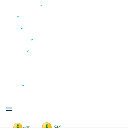
Acesso à Informação
LGPD
Serviços
Meio Ambiente
Governança
Carta de Serviços
Concursos
Licitação
Fale Conosco