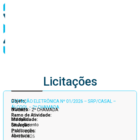
abastecimento
Licitações
Acessar
Objeto:
LICITAÇÃO ELETRÔNICA Nº 01/2026 – SRP/CASAL –
todos
ÁLCOOL – 2ª CHAMADA
Número:
01/2026 - 2ª CHAMADA
Ramo de Atividade:
Licitação
Modalidade:
Em Andamento
Situação:
Publicação:
27/07/2026
Abertura:
13/08/2026