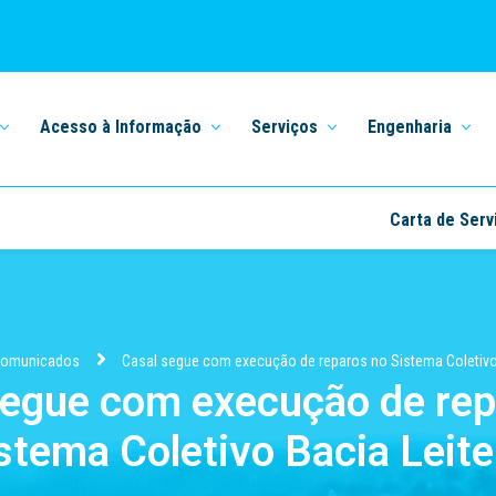
Acesso à Informação
Serviços
Engenharia
Carta de Serv
omunicados
Casal segue com execução de reparos no Sistema Coletivo 
segue com execução de rep
stema Coletivo Bacia Leite