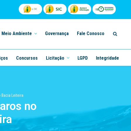
Meio Ambiente
Governança
Fale Conosco
iços
Concursos
Licitação
LGPD
Integridade
Bacia Leiteira
aros no
ira