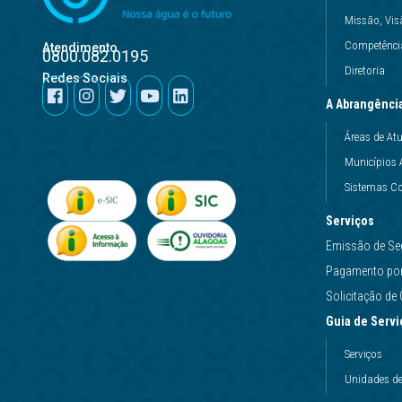
Missão, Vis
Competência
Atendimento
0800.082.0195
Diretoria
Redes Sociais
A Abrangênci
Áreas de At
Municípios 
Sistemas Co
Serviços
Emissão de Se
Pagamento por 
Solicitação d
Guia de Servi
Serviços
Unidades d