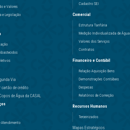
Cadastro SEI
ão e Valores
Comercial
 e Legislação
Estrutura Tarifária
Medição Individualizada de Água
a
Valores dos Serviços
uação
Contratos
Abastecidos
Financeiro e Contábil
letivos
Relação Aquisição Bens
Demonstrações Contábeis
gunda Via
Despesas
cartão de crédito
Relatórios de Correição
e Copos de Água da CASAL
ços
Recursos Humanos
Terceirizados
e Atendimento
Mapas Estratégicos