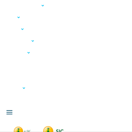
Acesso à Informação
LGPD
Serviços
Meio Ambiente
Governança
Carta de Serviços
Concursos
Licitação
Fale Conosco