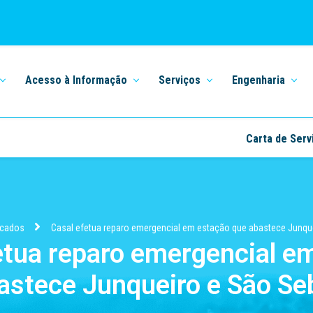
Acesso à Informação
Serviços
Engenharia
Carta de Serv
cados
Casal efetua reparo emergencial em estação que abastece Junqu
etua reparo emergencial e
astece Junqueiro e São Se