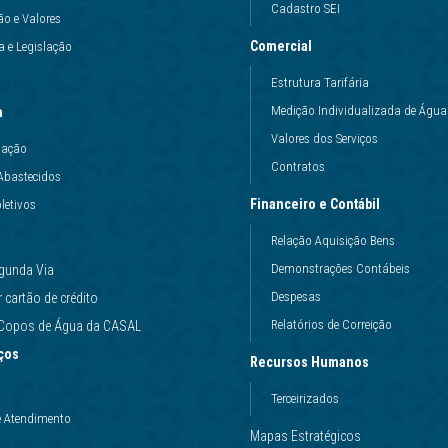
Cadastro SEI
ão e Valores
Comercial
 e Legislação
Estrutura Tarifária
Medição Individualizada de Água
a
Valores dos Serviços
uação
Contratos
Abastecidos
Financeiro e Contábil
letivos
Relação Aquisição Bens
Demonstrações Contábeis
gunda Via
Despesas
cartão de crédito
Relatórios de Correição
e Copos de Água da CASAL
ços
Recursos Humanos
Terceirizados
e Atendimento
Mapas Estratégicos