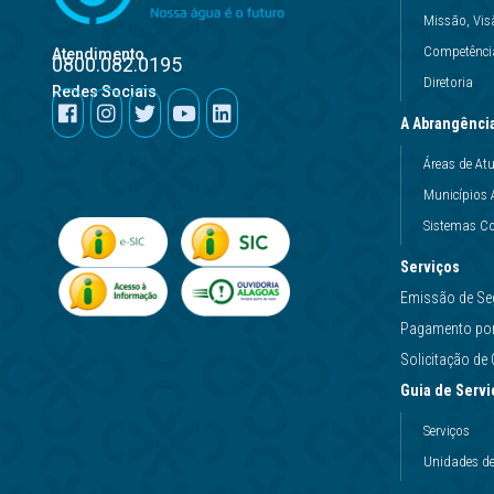
Missão, Vis
Competência
Atendimento
0800.082.0195
Diretoria
Redes Sociais
A Abrangênci
Áreas de At
Municípios 
Sistemas Co
Serviços
Emissão de Se
Pagamento por 
Solicitação d
Guia de Servi
Serviços
Unidades d