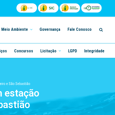
Meio Ambiente
Governança
Fale Conosco
iços
Concursos
Licitação
LGPD
Integridade
eiro e São Sebastião
m estação
bastião