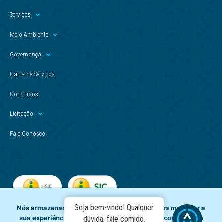
Serviços
Meio Ambiente
Governança
Carta de Serviços
Concursos
Licitação
Fale Conosco
Seja bem-vindo! Qualquer
Nós armazenamos dados temporariamente para melhorar a
sua experiência de navegação e recomendar conteúdo de
dúvida, fale comigo.