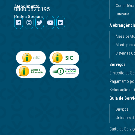
Competência
Atendimento
0800.082.0195
Diretoria
Redes Sociais
A Abrangênci
Áreas de At
Municípios 
Sistemas Co
Serviços
Emissão de Se
Pagamento por 
Solicitação d
Guia de Servi
Serviços
Unidades d
Carta de Servi