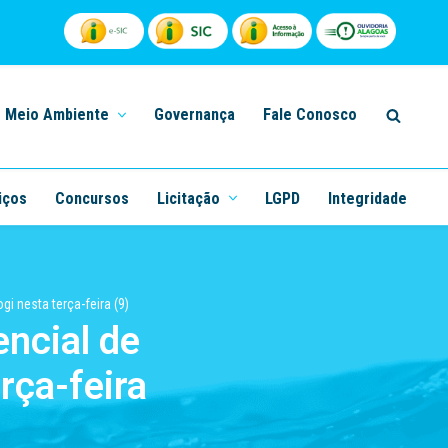
Meio Ambiente
Governança
Fale Conosco
iços
Concursos
Licitação
LGPD
Integridade
 nesta terça-feira (9)
ncial de
rça-feira