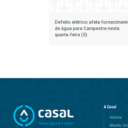
Defeito elétrico afeta forneciment
de água para Campestre nesta
quarta-feira (5)
A Casal
História
Missão, Vis