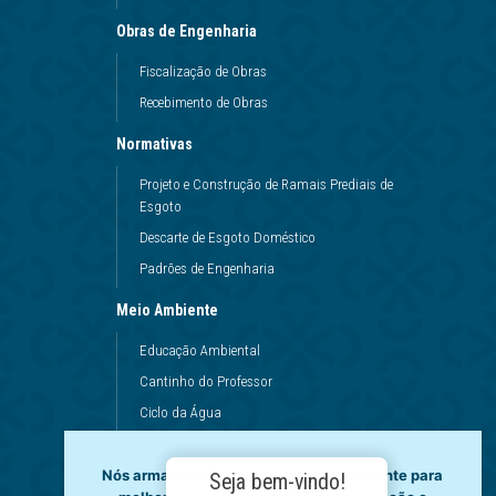
Obras de Engenharia
Fiscalização de Obras
Recebimento de Obras
Normativas
Projeto e Construção de Ramais Prediais de
Esgoto
Descarte de Esgoto Doméstico
Padrões de Engenharia
Meio Ambiente
Educação Ambiental
Cantinho do Professor
Ciclo da Água
Conservação da Água
Nós armazenamos dados temporariamente para
Dinâmicas da Escola
Seja bem-vindo!