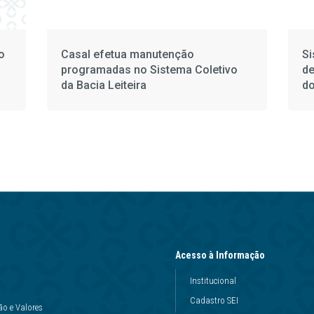
o
Casal efetua manutenção
Si
programadas no Sistema Coletivo
de
da Bacia Leiteira
do
Acesso à Informação
Institucional
Cadastro SEI
ão e Valores