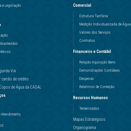
Comercial
 e Legislação
Estrutura Tarifária
Medição Individualizada de Água
a
Valores dos Serviços
uação
Contratos
Abastecidos
Financeiro e Contábil
letivos
Relação Aquisição Bens
Demonstrações Contábeis
gunda Via
Despesas
cartão de crédito
Relatórios de Correição
e Copos de Água da CASAL
ços
Recursos Humanos
Terceirizados
e Atendimento
Mapas Estratégicos
ços
Organograma