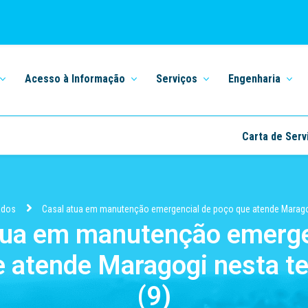
Acesso à Informação
Serviços
Engenharia
Carta de Serv
ados
Casal atua em manutenção emergencial de poço que atende Maragogi
tua em manutenção emerge
 atende Maragogi nesta te
(9)