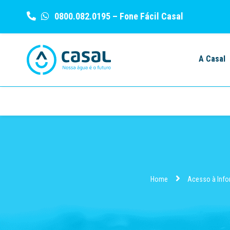
0800.082.0195
– Fone Fácil Casal
Skip
to
A Casal
content
Home
Acesso à Inf