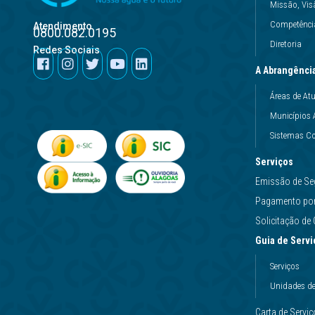
Missão, Vis
Competência
Atendimento
0800.082.0195
Diretoria
Redes Sociais
A Abrangênci
Áreas de At
Municípios 
Sistemas Co
Serviços
Emissão de Se
Pagamento por 
Solicitação d
Guia de Servi
Serviços
Unidades d
Carta de Servi