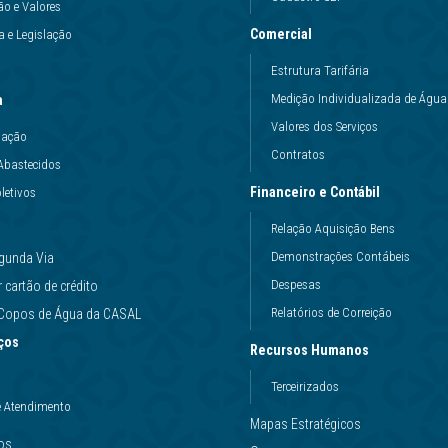
ão e Valores
Comercial
 e Legislação
Estrutura Tarifária
Medição Individualizada de Água
a
Valores dos Serviços
uação
Contratos
Abastecidos
Financeiro e Contábil
letivos
Relação Aquisição Bens
Demonstrações Contábeis
gunda Via
Despesas
cartão de crédito
Relatórios de Correição
e Copos de Água da CASAL
ços
Recursos Humanos
Terceirizados
e Atendimento
Mapas Estratégicos
ços