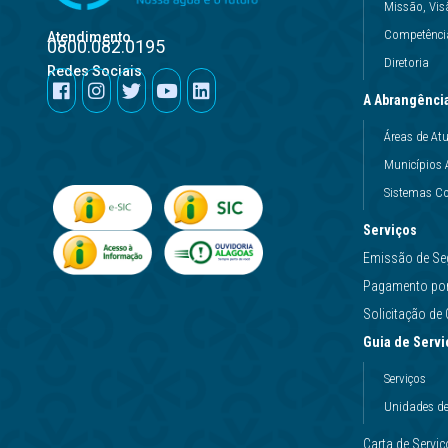
Missão, Vis
Competência
Atendimento
0800.082.0195
Diretoria
Redes Sociais
A Abrangênci
Áreas de At
Municípios 
Sistemas Co
Serviços
Emissão de Se
Pagamento por 
Solicitação d
Guia de Servi
Serviços
Unidades d
Carta de Servi