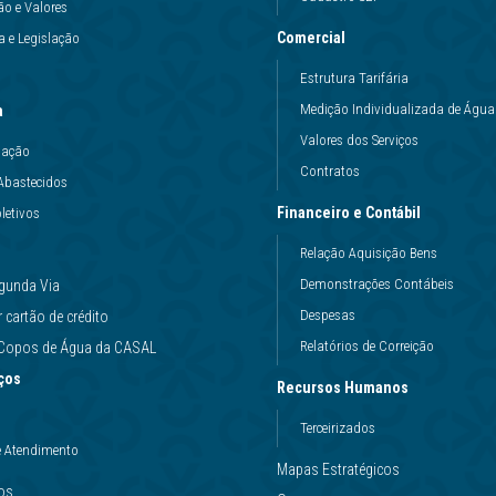
ão e Valores
Comercial
 e Legislação
Estrutura Tarifária
Medição Individualizada de Água
a
Valores dos Serviços
uação
Contratos
Abastecidos
Financeiro e Contábil
letivos
Relação Aquisição Bens
Demonstrações Contábeis
gunda Via
Despesas
cartão de crédito
Relatórios de Correição
e Copos de Água da CASAL
ços
Recursos Humanos
Terceirizados
e Atendimento
Mapas Estratégicos
ços