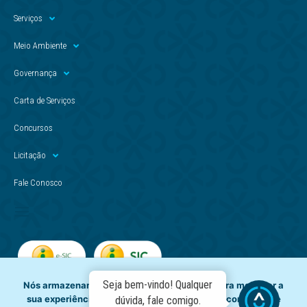
Serviços
Meio Ambiente
Governança
Carta de Serviços
Concursos
Licitação
Fale Conosco
Seja bem-vindo! Qualquer
Nós armazenamos dados temporariamente para melhorar a
sua experiência de navegação e recomendar conteúdo de
dúvida, fale comigo.