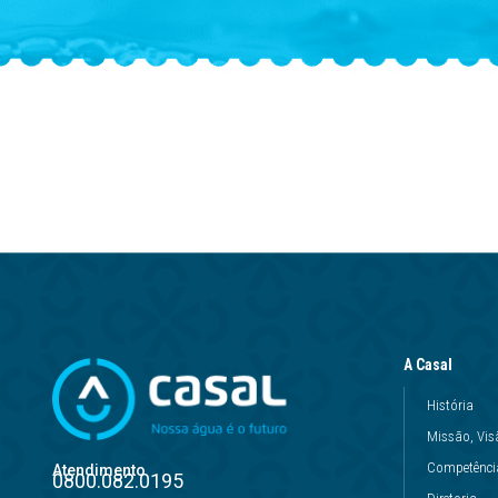
A Casal
História
Missão, Vis
Competência
Atendimento
0800.082.0195