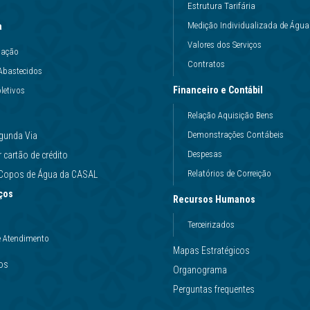
Estrutura Tarifária
Medição Individualizada de Água
a
Valores dos Serviços
uação
Contratos
Abastecidos
Financeiro e Contábil
letivos
Relação Aquisição Bens
Demonstrações Contábeis
gunda Via
Despesas
cartão de crédito
Relatórios de Correição
e Copos de Água da CASAL
ços
Recursos Humanos
Terceirizados
e Atendimento
Mapas Estratégicos
ços
Organograma
Perguntas frequentes