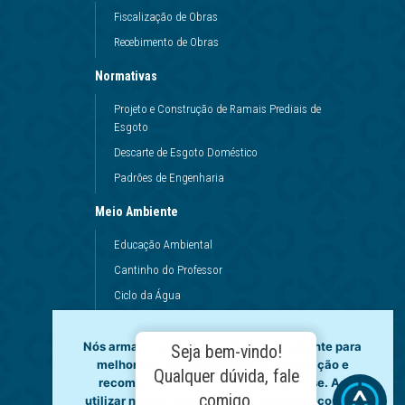
Fiscalização de Obras
Recebimento de Obras
Normativas
Projeto e Construção de Ramais Prediais de
Esgoto
Descarte de Esgoto Doméstico
Padrões de Engenharia
Meio Ambiente
Educação Ambiental
Cantinho do Professor
Ciclo da Água
Conservação da Água
Nós armazenamos dados temporariamente para
Dinâmicas da Escola
Seja bem-vindo!
melhorar a sua experiência de navegação e
Princípios de Higiene
Qualquer dúvida, fale
recomendar conteúdo de seu interesse. Ao
Utilização da Água
comigo.
utilizar nossos serviços, você concorda com tal