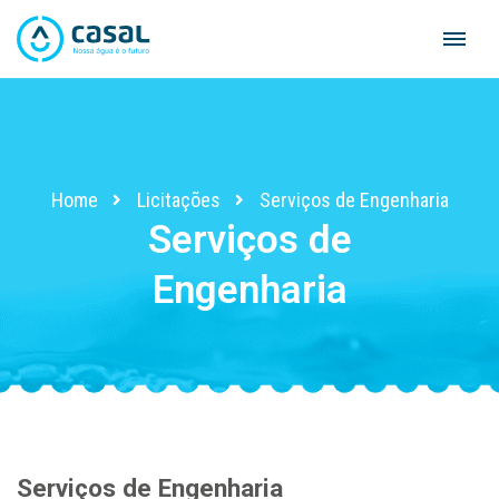
Skip
to
content
Home
Licitações
Serviços de Engenharia
Serviços de
Engenharia
Serviços de Engenharia