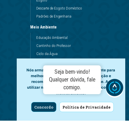
Esgoto
Descarte de Esgoto Doméstico
Padrões de Engenharia
Meio Ambiente
Educação Ambiental
Cantinho do Professor
Ciclo da Água
Conservação da Água
Nós armazenamos dados temporariamente para
Dinâmicas da Escola
Seja bem-vindo!
melhorar a sua experiência de navegação e
Princípios de Higiene
Qualquer dúvida, fale
recomendar conteúdo de seu interesse. Ao
Utilização da Água
comigo.
utilizar nossos serviços, você concorda com tal
monitoramento.
Governança
Fale Conosco
Concordo
Política de Privacidade
LGPD