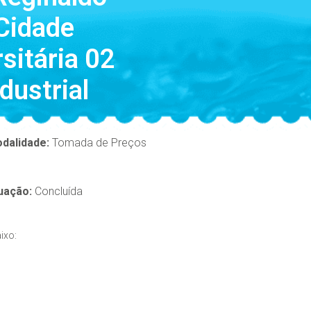
Cidade
sitária 02
dustrial
dalidade:
Tomada de Preços
uação:
Concluída
ixo: