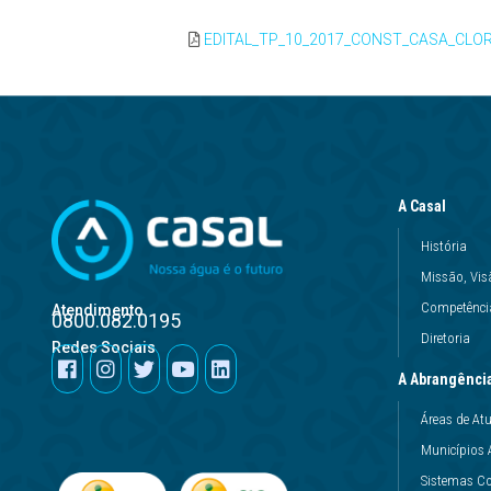
EDITAL_TP_10_2017_CONST_CASA_CLO
A Casal
História
Missão, Vis
Competência
Atendimento
0800.082.0195
Diretoria
Redes Sociais
A Abrangênci
Áreas de At
Municípios 
Sistemas Co