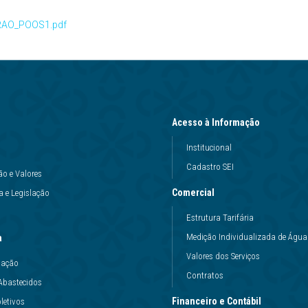
RAO_POOS1.pdf
Acesso à Informação
Institucional
Cadastro SEI
ão e Valores
Comercial
 e Legislação
Estrutura Tarifária
Medição Individualizada de Água
a
Valores dos Serviços
uação
Contratos
Abastecidos
Financeiro e Contábil
letivos