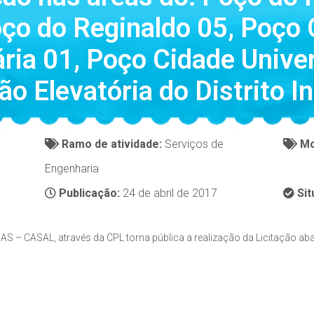
oço do Reginaldo 05, Poço 
ária 01, Poço Cidade Univer
ão Elevatória do Distrito In
Ramo de atividade:
Serviços de
Mo
Engenharia
Publicação:
24 de abril de 2017
Sit
CASAL, através da CPL torna pública a realização da Licitação aba