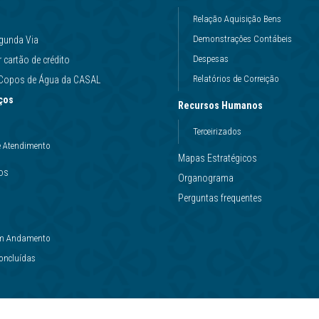
Relação Aquisição Bens
Demonstrações Contábeis
gunda Via
Despesas
cartão de crédito
Relatórios de Correição
e Copos de Água da CASAL
ços
Recursos Humanos
Terceirizados
e Atendimento
Mapas Estratégicos
ços
Organograma
Perguntas frequentes
 em Andamento
Concluídas