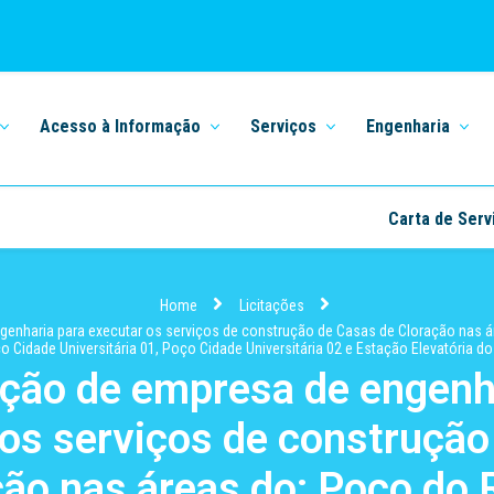
Acesso à Informação
Serviços
Engenharia
Carta de Serv
Home
Licitações
genharia para executar os serviços de construção de Casas de Cloração nas á
Cidade Universitária 01, Poço Cidade Universitária 02 e Estação Elevatória do D
ção de empresa de engenh
 os serviços de construção
ção nas áreas do: Poço do 