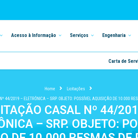
Acesso à Informação
Serviços
Engenharia
Carta de Serv
Home
Licitações
Nº 44/2019 – ELETRÔNICA – SRP. OBJETO: POSSÍVEL AQUISIÇÃO DE 10.000 RE
CITAÇÃO CASAL Nº 44/201
ÔNICA – SRP. OBJETO: PO
O DE 10.000 RESMAS DE 