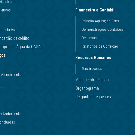
Abastecidos
Financeiro e Contábil
letivos
Relação Aquisição Bens
Demonstrações Contábeis
gunda Via
Despesas
cartão de crédito
Relatórios de Correição
e Copos de Água da CASAL
ços
Recursos Humanos
Terceirizados
e Atendimento
Mapas Estratégicos
ços
Organograma
Perguntas frequentes
 em Andamento
Concluídas