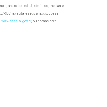
, anexo I do edital, lote único, mediante
/RILC, no edital e seus anexos, que se
:
www.casal.al.gov.br
, ou apenas para