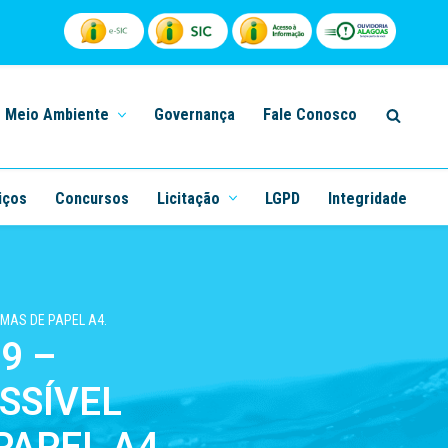
Meio Ambiente
Governança
Fale Conosco
iços
Concursos
Licitação
LGPD
Integridade
SMAS DE PAPEL A4.
9 –
SSÍVEL
PAPEL A4.