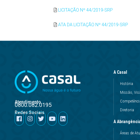
LICITAÇÃO Nº 44/2019-SRP
ATA DA LICITAÇÃO Nº 44/2019-SRP
A Casal
História
Missão, Vis
Competência
Atendimento
0800.082.0195
Diretoria
Redes Sociais
A Abrangênci
Áreas de At