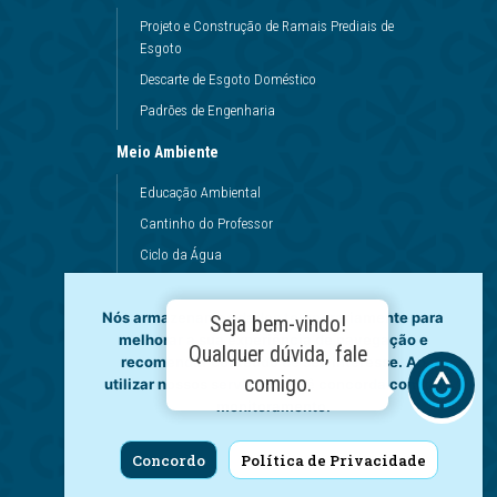
Projeto e Construção de Ramais Prediais de
Esgoto
Descarte de Esgoto Doméstico
Padrões de Engenharia
Meio Ambiente
Educação Ambiental
Cantinho do Professor
Ciclo da Água
Conservação da Água
Nós armazenamos dados temporariamente para
Dinâmicas da Escola
Seja bem-vindo!
melhorar a sua experiência de navegação e
Princípios de Higiene
Qualquer dúvida, fale
recomendar conteúdo de seu interesse. Ao
Utilização da Água
comigo.
utilizar nossos serviços, você concorda com tal
monitoramento.
Governança
Fale Conosco
Concordo
Política de Privacidade
LGPD