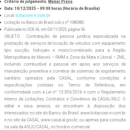
Critério de julgamento:
Menor Preço
Data: 10/12/2025 – 09:00 horas (Horário de Brasília)
Local:
licitacoes-e.com.br
Licitação no Banco do Brasil sob o nº 1080982
Publicada no DOE-AL em 03/11/2025, página 56.
OBJETO:
Contratação de pessoa jurídica especializada na
prestação de serviços de
locação de veículos com equipamento
tipo sucção, hidrojato e misto/combinado para a Região
Metropolitana
de Maceió – RMM e Zona da Mata e Litoral – ZML,
incluindo combustível e pessoal em apoio aos serviços de
manutenção preventiva e corretiva de sistemas de esgotamento
sanitário operados pela CASAL, conforme
condições e
especificações contidas no Termo de Referência
,
em
conformidade com a Lei nº 13.303/2016 e com o Regulamento
Interno
de Licitações, Contratos e Convênios da CASAL/RILC. O
edital e seus anexos,
se encontram à disposição dos
interessados no site do Banco do Brasil: www.
licitacoes-e.com.br
e no site da CASAL: www.casal.al.gov.br, ou apenas para
consulta
na sala da ASLIC/CASAL, no horário comercial.