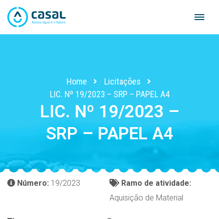
Skip
to
content
Home
Licitações
LIC. Nº 19/2023 – SRP – PAPEL A4
LIC. Nº 19/2023 –
SRP – PAPEL A4
Número:
19/2023
Ramo de atividade:
Aquisição de Material