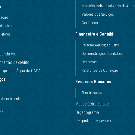
Medição Individualizada de Água
a
Valores dos Serviços
uação
Contratos
Abastecidos
Financeiro e Contábil
letivos
Relação Aquisição Bens
Demonstrações Contábeis
gunda Via
Despesas
cartão de crédito
Relatórios de Correição
e Copos de Água da CASAL
ços
Recursos Humanos
Terceirizados
e Atendimento
Mapas Estratégicos
ços
Organograma
Perguntas frequentes