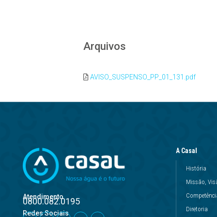
Arquivos
AVISO_SUSPENSO_PP_01_131.pdf
A Casal
História
Missão, Vis
Competência
Atendimento
0800.082.0195
Diretoria
Redes Sociais