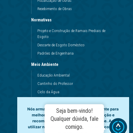
Fiscalização de Obras
Recebimento de Obras
Normativas
Projeto e Construção de Ramais Prediais de
Esgoto
Descarte de Esgoto Doméstico
Padrões de Engenharia
Meio Ambiente
Educação Ambiental
Cantinho do Professor
Ciclo da Água
Conservação da Água
Dinâmicas da Escola
Nós armazenamos dados temporariamente para
Seja bem-vindo!
melhorar a sua experiência de navegação e
Princípios de Higiene
Qualquer dúvida, fale
recomendar conteúdo de seu interesse. Ao
Utilização da Água
comigo.
utilizar nossos serviços, você concorda com tal
monitoramento.