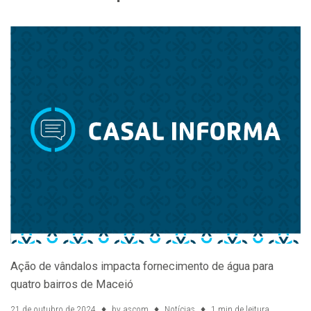
Ação de vândalos impacta fornecimento de água para
quatro bairros de Maceió
21 de outubro de 2024
by
ascom
Notícias
1 min de leitura