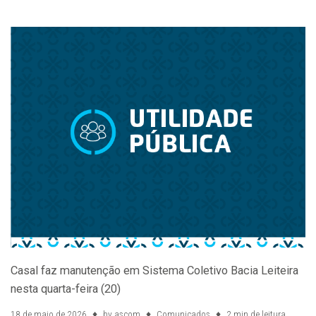
Casal faz manutenção em Sistema Coletivo Bacia Leiteira
nesta quarta-feira (20)
18 de maio de 2026
by
ascom
Comunicados
2 min de leitura