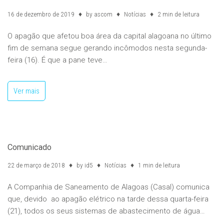
16 de dezembro de 2019
by
ascom
Notícias
2 min de leitura
O apagão que afetou boa área da capital alagoana no último
fim de semana segue gerando incômodos nesta segunda-
feira (16). É que a pane teve…
Ver mais
Comunicado
22 de março de 2018
by
id5
Notícias
1 min de leitura
A Companhia de Saneamento de Alagoas (Casal) comunica
que, devido ao apagão elétrico na tarde dessa quarta-feira
(21), todos os seus sistemas de abastecimento de água…