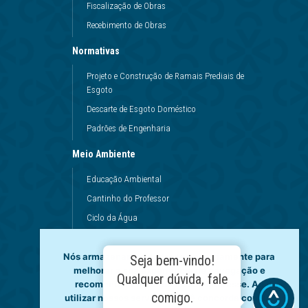
Fiscalização de Obras
Recebimento de Obras
Normativas
Projeto e Construção de Ramais Prediais de
Esgoto
Descarte de Esgoto Doméstico
Padrões de Engenharia
Meio Ambiente
Educação Ambiental
Cantinho do Professor
Ciclo da Água
Conservação da Água
Nós armazenamos dados temporariamente para
Dinâmicas da Escola
Seja bem-vindo!
melhorar a sua experiência de navegação e
Princípios de Higiene
Qualquer dúvida, fale
recomendar conteúdo de seu interesse. Ao
Utilização da Água
comigo.
utilizar nossos serviços, você concorda com tal