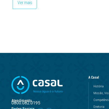
Ver mais
A Casal
História
Missão, Vis
Competência
Atendimento
0800.082.0195
Diretoria
Redes Sociais