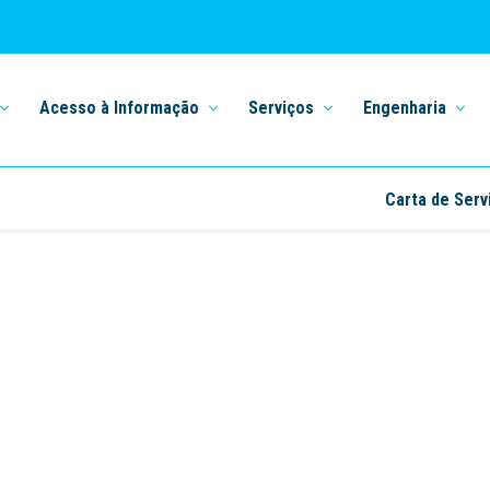
Acesso à Informação
Serviços
Engenharia
Carta de Serv
Home
Av. Siqueira Campos
Av. Siqueira Campos