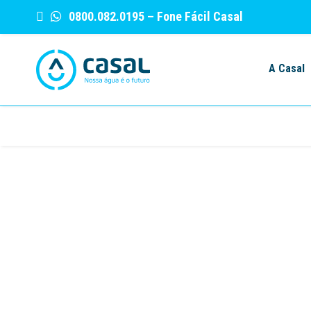
0800.082.0195
– Fone Fácil Casal
Skip
to
A Casal
content
Avia