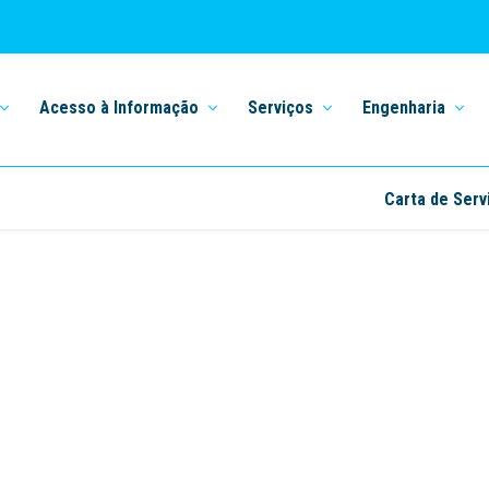
Acesso à Informação
Serviços
Engenharia
Carta de Serv
Home
Aviação; Ouro Branco; Bacia Leiteira
ção; Ouro Branco; Bacia Lei