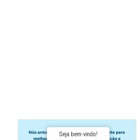
Recebimento de Obras
Normativas
Projeto e Construção de Ramais Prediais de
Esgoto
Descarte de Esgoto Doméstico
Padrões de Engenharia
Meio Ambiente
Educação Ambiental
Cantinho do Professor
Ciclo da Água
Conservação da Água
Dinâmicas da Escola
Princípios de Higiene
Utilização da Água
Nós armazenamos dados temporariamente para
Seja bem-vindo!
melhorar a sua experiência de navegação e