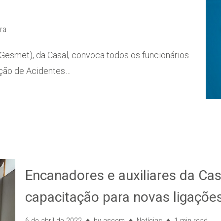
ura
Gesmet), da Casal, convoca todos os funcionários
nção de Acidentes…
Encanadores e auxiliares da Ca
capacitação para novas ligaçõe
6 de abril de 2022
by
ascom
Notícias
1 min read