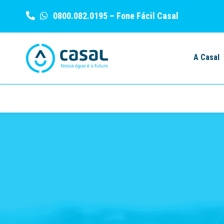
0800.082.0195
– Fone Fácil Casal
Skip
to
A Casal
content