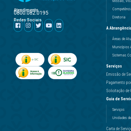
Missão, Vis
Competência
Atendimento
0800.082.0195
Diretoria
Redes Sociais
A Abrangênci
Áreas de At
Municípios 
Sistemas Co
Serviços
Emissão de Se
Pagamento por 
Solicitação d
Guia de Servi
Serviços
Unidades d
Carta de Servi