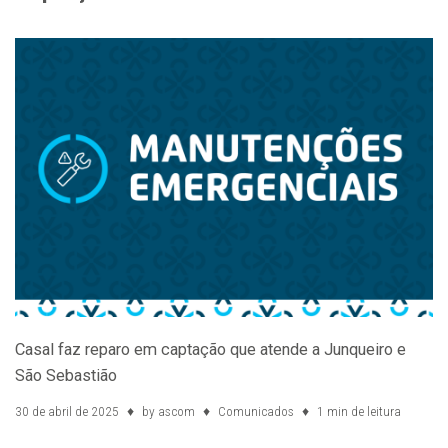
Casal faz reparo em captação que atende a Junqueiro e
São Sebastião
30 de abril de 2025
by
ascom
Comunicados
1 min de leitura