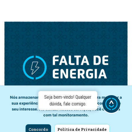
Seja bem-vindo! Qualquer
Nós armazenamos dados temporariamente para melhorar a
sua experiência de navegação e recomendar conteúdo de
dúvida, fale comigo.
seu interesse. Ao utilizar nossos serviços, você concorda
com tal monitoramento.
Falta de energia em captação interrompe abastecimento
Concordo
Política de Privacidade
em Igaci, Craíbas e Arapiraca