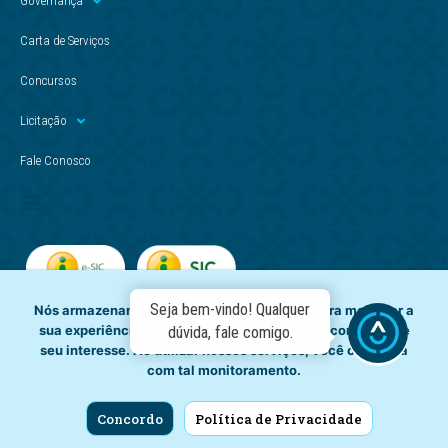
Governança
Carta de Serviços
Concursos
Licitação
Fale Conosco
Seja bem-vindo! Qualquer
Nós armazenamos dados temporariamente para melhorar a
sua experiência de navegação e recomendar conteúdo de
dúvida, fale comigo.
seu interesse. Ao utilizar nossos serviços, você concorda
com tal monitoramento.
Concordo
Política de Privacidade
Copyright © - Casal. Todos os direitos reservados.
CNPJ: 012.294.708/0001-81