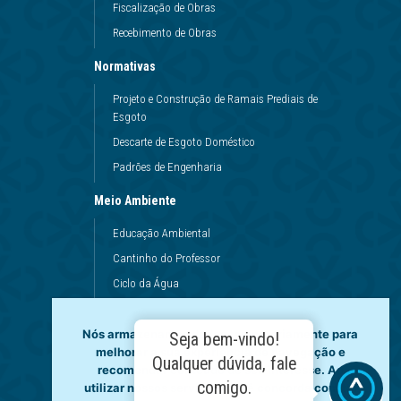
Fiscalização de Obras
Recebimento de Obras
Normativas
Projeto e Construção de Ramais Prediais de
Esgoto
Descarte de Esgoto Doméstico
Padrões de Engenharia
Meio Ambiente
Educação Ambiental
Cantinho do Professor
Ciclo da Água
Conservação da Água
Nós armazenamos dados temporariamente para
Dinâmicas da Escola
Seja bem-vindo!
melhorar a sua experiência de navegação e
Princípios de Higiene
Qualquer dúvida, fale
recomendar conteúdo de seu interesse. Ao
Utilização da Água
comigo.
utilizar nossos serviços, você concorda com tal