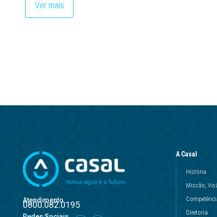
Ver mais
A Casal
História
Missão, Vis
Competência
Atendimento
0800.082.0195
Diretoria
Redes Sociais