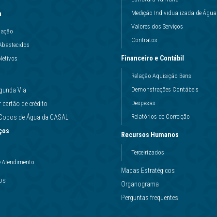
Medição Individualizada de Água
a
Valores dos Serviços
uação
Contratos
Abastecidos
Financeiro e Contábil
letivos
Relação Aquisição Bens
Demonstrações Contábeis
gunda Via
Despesas
cartão de crédito
Relatórios de Correição
e Copos de Água da CASAL
ços
Recursos Humanos
Terceirizados
e Atendimento
Mapas Estratégicos
ços
Organograma
Perguntas frequentes