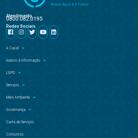
Atendimento
0800.082.0195
Redes Sociais
A Casal
Acesso à Informação
LGPD
Serviços
Meio Ambiente
Governança
Carta de Serviços
Concursos