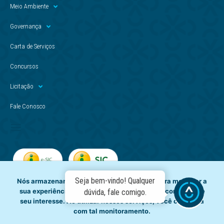
Meio Ambiente
Governança
Carta de Serviços
Concursos
Licitação
Fale Conosco
Seja bem-vindo! Qualquer
Nós armazenamos dados temporariamente para melhorar a
sua experiência de navegação e recomendar conteúdo de
dúvida, fale comigo.
seu interesse. Ao utilizar nossos serviços, você concorda
com tal monitoramento.