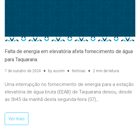
Falta de energia em elevatória afeta fornecimento de água
para Taquarana
7 de outubro de 2024
by
ascom
Notícias
2 min de leitura
Uma interrupção no fornecimento de energia para a estação
elevatória de água bruta (EEAB) de Taquarana deixou, desde
as 5h45 da manhã desta segunda-feira (07),…
Ver mais