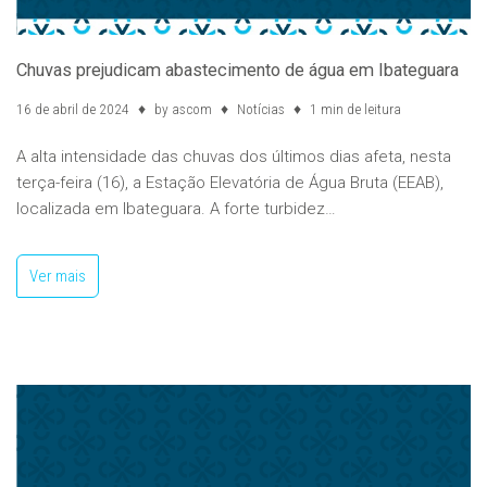
Chuvas prejudicam abastecimento de água em Ibateguara
16 de abril de 2024
by
ascom
Notícias
1 min de leitura
A alta intensidade das chuvas dos últimos dias afeta, nesta
terça-feira (16), a Estação Elevatória de Água Bruta (EEAB),
localizada em Ibateguara. A forte turbidez…
Ver mais