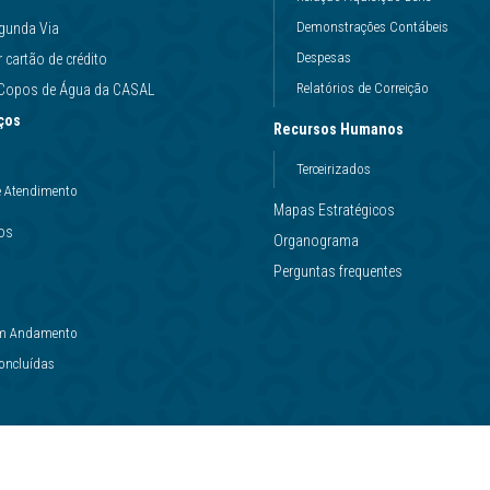
Demonstrações Contábeis
gunda Via
Despesas
cartão de crédito
Relatórios de Correição
e Copos de Água da CASAL
ços
Recursos Humanos
Terceirizados
e Atendimento
Mapas Estratégicos
ços
Organograma
Perguntas frequentes
 em Andamento
Concluídas
.294.708/0001-81