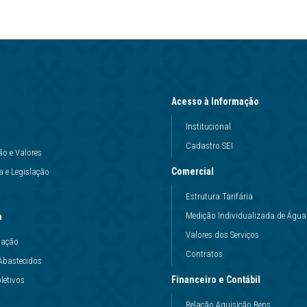
Acesso à Informação
Institucional
Cadastro SEI
ão e Valores
Comercial
 e Legislação
Estrutura Tarifária
Medição Individualizada de Água
a
Valores dos Serviços
uação
Contratos
Abastecidos
Financeiro e Contábil
letivos
Relação Aquisição Bens