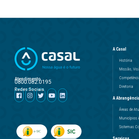
A Casal
História
Missão, Vis
Competência
Atendimento
0800.082.0195
Diretoria
Redes Sociais
A Abrangênci
Áreas de At
Municípios 
Sistemas Co
Serviços