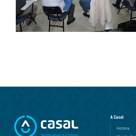
A Casal
História