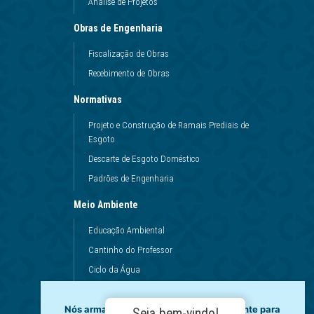
Análise de Projetos
Obras de Engenharia
Fiscalização de Obras
Recebimento de Obras
Normativas
Projeto e Construção de Ramais Prediais de
Esgoto
Descarte de Esgoto Doméstico
Padrões de Engenharia
Meio Ambiente
Educação Ambiental
Cantinho do Professor
Ciclo da Água
Conservação da Água
Nós armazenamos dados temporariamente para
Dinâmicas da Escola
Seja bem-vindo!