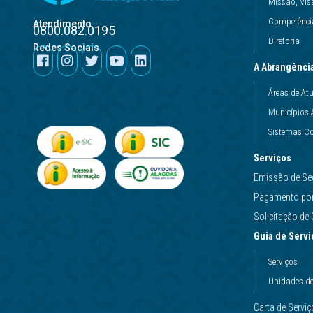
Missão, Vis
Competência
Atendimento
0800.082.0195
Diretoria
Redes Sociais
A Abrangênci
Áreas de At
Municípios 
Sistemas Co
Serviços
Emissão de Se
Pagamento por 
Solicitação d
Guia de Servi
Serviços
Unidades d
Carta de Servi