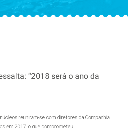
essalta: “2018 será o ano da
a
 núcleos reuniram-se com diretores da Companhia
ados em 2017, o que comprometeu…