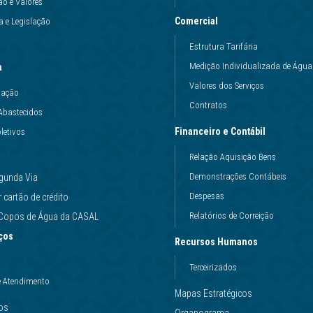
ão e Valores
Comercial
 e Legislação
Estrutura Tarifária
Medição Individualizada de Água
a
Valores dos Serviços
uação
Contratos
Abastecidos
Financeiro e Contábil
letivos
Relação Aquisição Bens
Demonstrações Contábeis
gunda Via
Despesas
cartão de crédito
Relatórios de Correição
e Copos de Água da CASAL
ços
Recursos Humanos
Terceirizados
e Atendimento
Mapas Estratégicos
ços