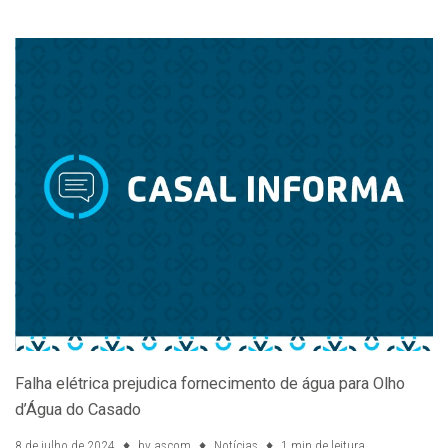
Falha elétrica prejudica fornecimento de água para Olho
d’Água do Casado
8 de julho de 2024
by
ascom
Notícias
1 min de leitura