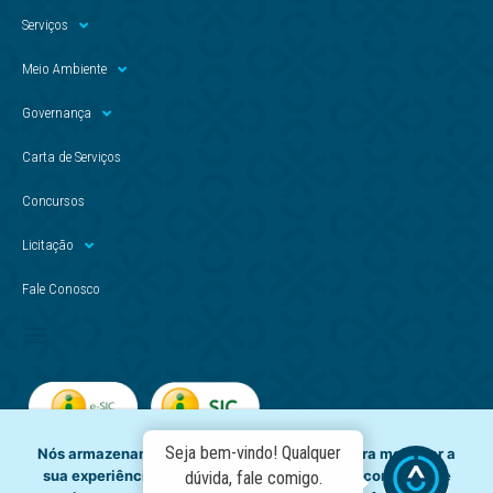
Serviços
Meio Ambiente
Governança
Carta de Serviços
Concursos
Licitação
Fale Conosco
Seja bem-vindo! Qualquer
Nós armazenamos dados temporariamente para melhorar a
sua experiência de navegação e recomendar conteúdo de
dúvida, fale comigo.