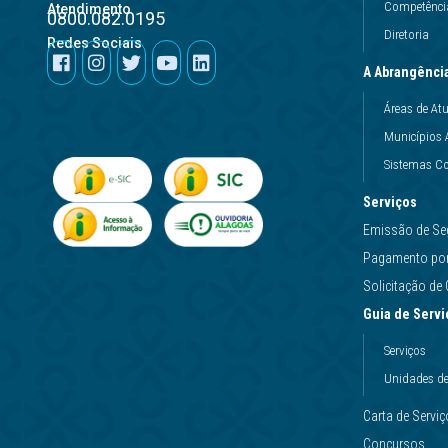
Competência
Atendimento
0800.082.0195
Diretoria
Redes Sociais
A Abrangênci
Áreas de At
Municípios 
Sistemas Co
Serviços
Emissão de Se
Pagamento por 
Solicitação d
Guia de Servi
Serviços
Unidades d
Carta de Servi
Concursos