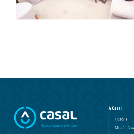
A Casal
História
Missão, Vis