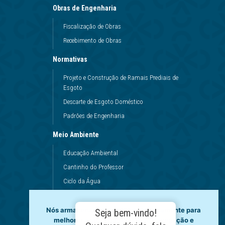
Obras de Engenharia
Fiscalização de Obras
Recebimento de Obras
Normativas
Projeto e Construção de Ramais Prediais de
Esgoto
Descarte de Esgoto Doméstico
Padrões de Engenharia
Meio Ambiente
Educação Ambiental
Cantinho do Professor
Ciclo da Água
Conservação da Água
Dinâmicas da Escola
Nós armazenamos dados temporariamente para
Seja bem-vindo!
melhorar a sua experiência de navegação e
Princípios de Higiene