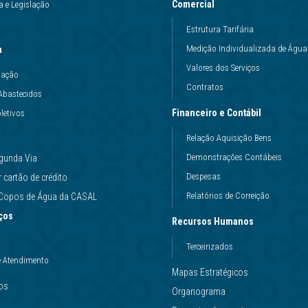
Comercial
 e Legislação
Estrutura Tarifária
Medição Individualizada de Água
a
Valores dos Serviços
uação
Contratos
Abastecidos
Financeiro e Contábil
letivos
Relação Aquisição Bens
Demonstrações Contábeis
gunda Via
Despesas
cartão de crédito
Relatórios de Correição
e Copos de Água da CASAL
ços
Recursos Humanos
Terceirizados
e Atendimento
Mapas Estratégicos
ços
Organograma