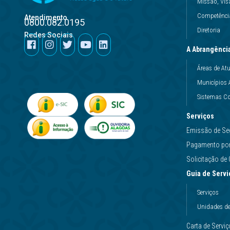
Missão, Vis
Competência
Atendimento
0800.082.0195
Diretoria
Redes Sociais
A Abrangênci
Áreas de At
Municípios 
Sistemas Co
Serviços
Emissão de Se
Pagamento por 
Solicitação d
Guia de Servi
Serviços
Unidades d
Carta de Servi