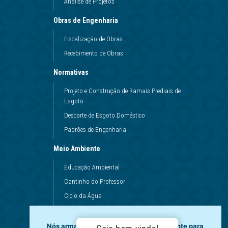
Análise de Projetos
Obras de Engenharia
Fiscalização de Obras
Recebimento de Obras
Normativas
Projeto e Construção de Ramais Prediais de
Esgoto
Descarte de Esgoto Doméstico
Padrões de Engenharia
Meio Ambiente
Educação Ambiental
Cantinho do Professor
Ciclo da Água
Conservação da Água
Dinâmicas da Escola
Nós armazenamos dados temporariamente para