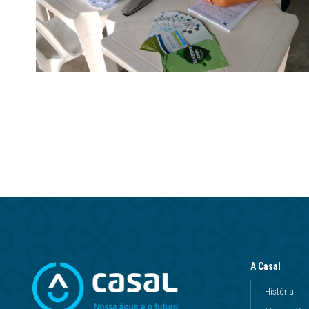
A Casal
História