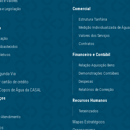
ão e Valores
Comercial
 e Legislação
Estrutura Tarifária
Medição Individualizada de Água
a
Valores dos Serviços
uação
Contratos
Abastecidos
Financeiro e Contábil
letivos
Relação Aquisição Bens
Demonstrações Contábeis
gunda Via
Despesas
cartão de crédito
Relatórios de Correição
e Copos de Água da CASAL
ços
Recursos Humanos
Terceirizados
e Atendimento
Mapas Estratégicos
ços