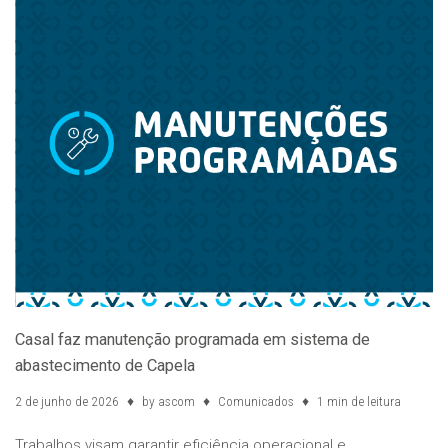
Casal faz manutenção programada em sistema de
abastecimento de Capela
2 de junho de 2026
by
ascom
Comunicados
1 min de leitura
Trabalhos visam garantir eficiência operacional e