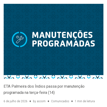
ETA Palmeira dos Índios passa por manutenção
programada na terça-feira (14)
6 de julho de 2026
by
ascom
Comunicados
1 min de leitura