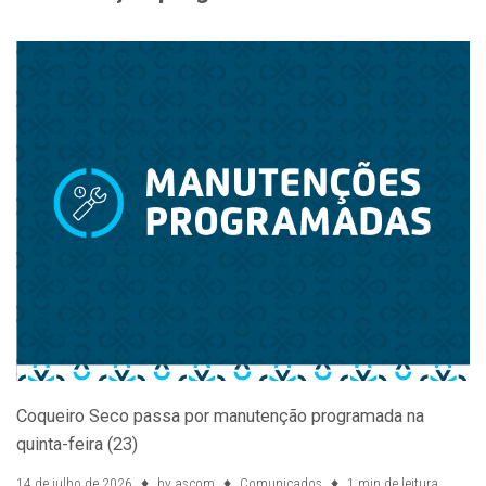
Coqueiro Seco passa por manutenção programada na
quinta-feira (23)
14 de julho de 2026
by
ascom
Comunicados
1 min de leitura