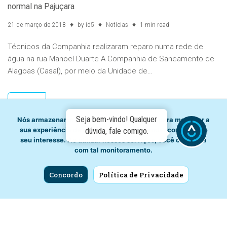
normal na Pajuçara
21 de março de 2018
by
id5
Notícias
1 min read
Técnicos da Companhia realizaram reparo numa rede de
água na rua Manoel Duarte A Companhia de Saneamento de
Alagoas (Casal), por meio da Unidade de…
Ver mais
Seja bem-vindo! Qualquer
Nós armazenamos dados temporariamente para melhorar a
sua experiência de navegação e recomendar conteúdo de
dúvida, fale comigo.
seu interesse. Ao utilizar nossos serviços, você concorda
com tal monitoramento.
Vazamento de água afeta abastecimento do Farol e bairros
adjacentes
Concordo
Política de Privacidade
21 de março de 2018
by
id5
Notícias
1 min read
Casal trabalha para restabelecer fornecimento de água até o
final desta 4ª feira (14) Um vazamento na tubulação do