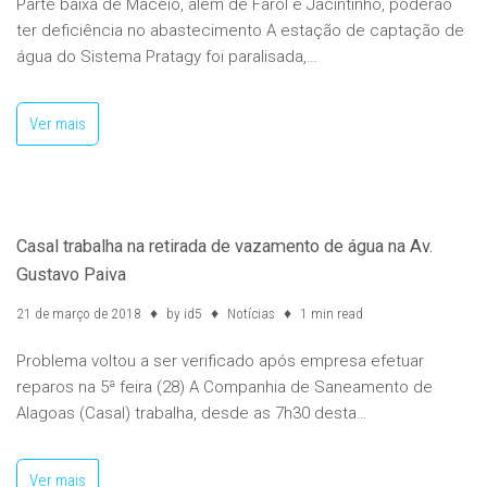
Parte baixa de Maceió, além de Farol e Jacintinho, poderão
ter deficiência no abastecimento A estação de captação de
água do Sistema Pratagy foi paralisada,…
Ver mais
Casal trabalha na retirada de vazamento de água na Av.
Gustavo Paiva
21 de março de 2018
by
id5
Notícias
1 min read
Problema voltou a ser verificado após empresa efetuar
reparos na 5ª feira (28) A Companhia de Saneamento de
Alagoas (Casal) trabalha, desde as 7h30 desta…
Ver mais