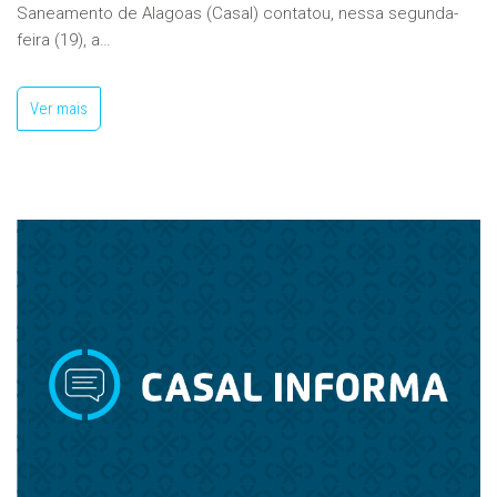
Saneamento de Alagoas (Casal) contatou, nessa segunda-
feira (19), a…
Ver mais