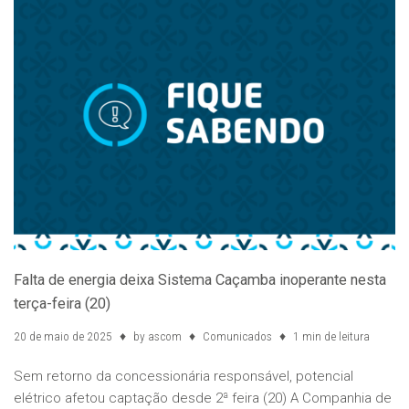
Falta de energia deixa Sistema Caçamba inoperante nesta
terça-feira (20)
20 de maio de 2025
by
ascom
Comunicados
1 min de leitura
Sem retorno da concessionária responsável, potencial
elétrico afetou captação desde 2ª feira (20) A Companhia de