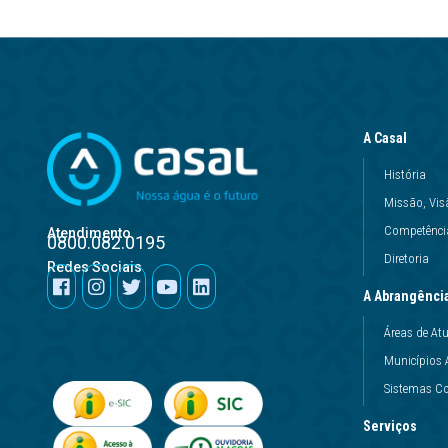
A Casal
História
Missão, Vis
Competência
Atendimento
0800.082.0195
Diretoria
Redes Sociais
A Abrangênci
Áreas de At
Municípios 
Sistemas Co
Serviços